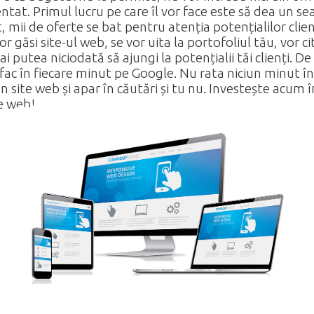
tat. Primul lucru pe care îl vor face este să dea un s
ii de oferte se bat pentru atenția potențialilor clienți.
 vor găsi site-ul web, se vor uita la portofoliul tău, vor ci
i putea niciodată să ajungi la potențialii tăi clienți. D
 fac în fiecare minut pe Google. Nu rata niciun minut în c
un site web și apar în căutări și tu nu. Investește acum î
te web!