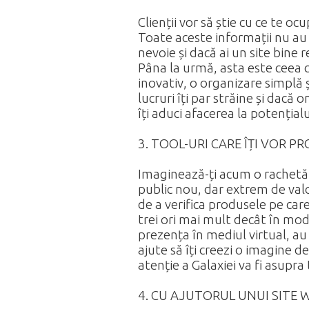
Clienții vor să știe cu ce te oc
Toate aceste informații nu au 
nevoie și dacă ai un site bine
Pâna la urmă, asta este ceea ce
inovativ, o organizare simplă ș
lucruri îți par străine și dacă o
îți aduci afacerea la potențial
3. TOOL-URI CARE ÎȚI VOR 
Imaginează-ți acum o rachetă, 
public nou, dar extrem de valo
de a verifica produsele pe car
trei ori mai mult decât în mod 
prezența în mediul virtual, au 
ajute să îți creezi o imagine d
atenție a Galaxiei va fi asupra
4. CU AJUTORUL UNUI SITE W