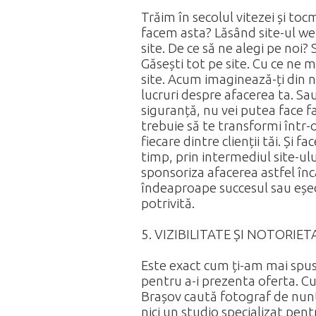
Trăim în secolul vitezei și t
facem asta? Lăsând site-ul web
site. De ce să ne alegi pe noi? 
Găsești tot pe site. Cu ce ne 
site. Acum imaginează-ți din no
lucruri despre afacerea ta. Sa
siguranță, nu vei putea face fa
trebuie să te transformi într-
fiecare dintre clienții tăi. Și 
timp, prin intermediul site-ulu
sponsoriza afacerea astfel înc
îndeaproape succesul sau eșecul
potrivită.
5. VIZIBILITATE ȘI NOTORIE
Este exact cum ți-am mai spus: t
pentru a-i prezenta oferta. C
Brașov caută fotograf de nunt
nici un studio specializat pen