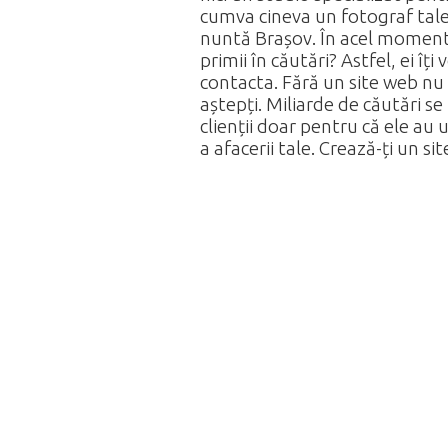
cumva cineva un fotograf talen
nuntă Brașov. În acel moment, m
primii în căutări? Astfel, ei îți
contacta. Fără un site web nu a
aștepți. Miliarde de căutări se
clienții doar pentru că ele au 
a afacerii tale. Crează-ți un si