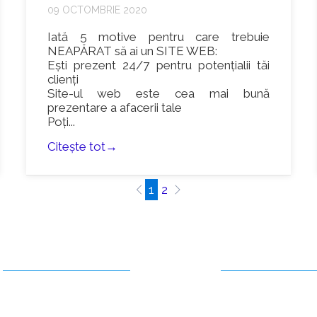
09 OCTOMBRIE 2020
Iată 5 motive pentru care trebuie
NEAPĂRAT să ai un SITE WEB:
Ești prezent 24/7 pentru potențialii tăi
clienți
Site-ul web este cea mai bună
prezentare a afacerii tale
Poți...
Citește tot→
1
2
SERVICIILE NOASTRE
RECENZII CLIEN
Logo Design
Logo Design