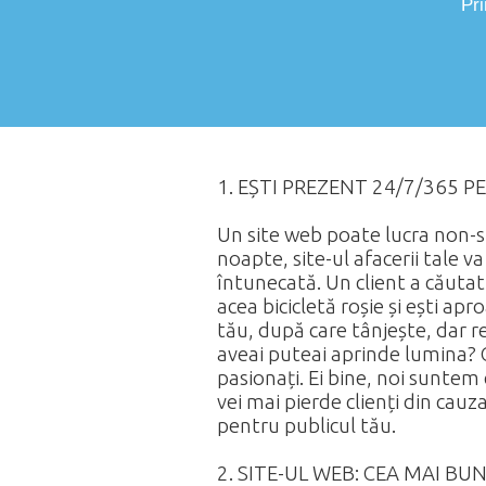
Pr
1. EȘTI PREZENT 24/7/365 
Un site web poate lucra non-sto
noapte, site-ul afacerii tale va
întunecată. Un client a căutat 
acea bicicletă roșie și ești ap
tău, după care tânjește, dar 
aveai puteai aprinde lumina? C
pasionați. Ei bine, noi suntem
vei mai pierde clienți din cauz
pentru publicul tău.
2. SITE-UL WEB: CEA MAI BU