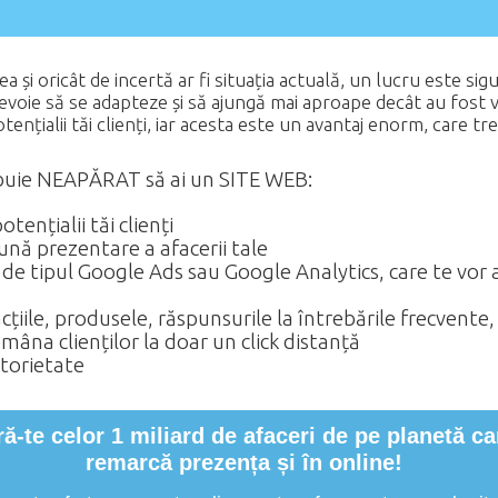
și oricât de incertă ar fi situația actuală, un lucru este sigur
evoie să se adapteze și să ajungă mai aproape decât au fost 
otențialii tăi clienți, iar acesta este un avantaj enorm, care tr
ebuie NEAPĂRAT să ai un SITE WEB:
tențialii tăi clienți
ună prezentare a afacerii tale
e de tipul Google Ads sau Google Analytics, care te vor a
țiile, produsele, răspunsurile la întrebările frecvente,
emâna clienților la doar un click distanță
otorietate
ră-te celor 1 miliard de afaceri de pe planetă car
remarcă prezența și în online!