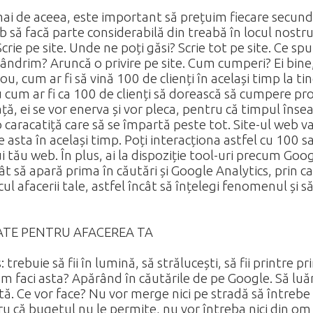
ocmai de aceea, este important să prețuim fiecare secun
 să facă parte considerabilă din treabă în locul nostr
Scrie pe site. Unde ne poți găsi? Scrie tot pe site. Ce spu
mândrim? Aruncă o privire pe site. Cum cumperi? Ei bine,
u, cum ar fi să vină 100 de clienți în același timp la ti
u cum ar fi ca 100 de clienți să dorească să cumpere pro
ță, ei se vor enerva și vor pleca, pentru că timpul înse
o caracatiță care să se împartă peste tot. Site-ul web v
face asta în același timp. Poți interacționa astfel cu 100
i tău web. În plus, ai la dispoziție tool-uri precum Googl
ât să apară prima în căutări și Google Analytics, prin c
 afacerii tale, astfel încât să înțelegi fenomenul și să î
TATE PENTRU AFACEREA TA
rebuie să fii în lumină, să strălucești, să fii printre pr
um faci asta? Apărând în căutările de pe Google. Să l
ă. Ce vor face? Nu vor merge nici pe stradă să întrebe
tru că bugetul nu le permite, nu vor întreba nici din 