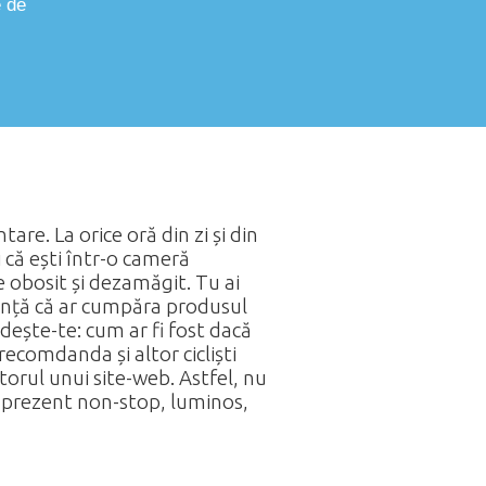
e de
are. La orice oră din zi și din
i că ești într-o cameră
te obosit și dezamăgit. Tu ai
uranță că ar cumpăra produsul
ește-te: cum ar fi fost dacă
recomdanda și altor cicliști
torul unui site-web. Astfel, nu
olo prezent non-stop, luminos,