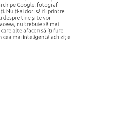
earch pe Google: fotograf
 Nu ți-ai dori să fii printre
ti despre tine și te vor
e aceea, nu trebuie să mai
are alte afaceri să îți fure
n cea mai inteligentă achiziție