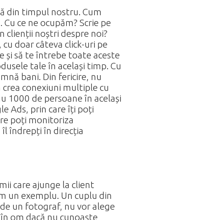
dă din timpul nostru. Cum
u. Cu ce ne ocupăm? Scrie pe
n clienții noștri despre noi?
 cu doar câteva click-uri pe
ne și să te întrebe toate aceste
dusele tale în același timp. Cu
amnă bani. Din fericire, nu
a crea conexiuni multiple cu
 sau 1000 de persoane în același
e Ads, prin care îți poți
are poți monitoriza
l îndrepți în direcția
imii care ajunge la client
uăm un exemplu. Un cuplu din
 de un fotograf, nu vor alege
om în om dacă nu cunoaște