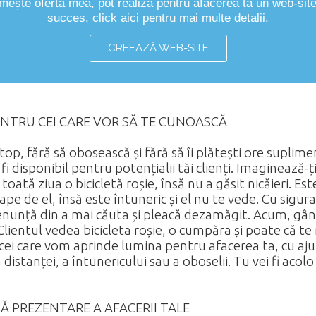
imește oferta
mea, pot realiza pentru afacerea ta un web-sit
succes, click aici pentru mai multe detalii.
CREEAZĂ WEB-SITE
PENTRU CEI CARE VOR SĂ TE CUNOASCĂ
p, fără să obosească și fără să îi plătești ore supliment
 fi disponibil pentru potențialii tăi clienți. Imaginează-ț
toată ziua o bicicletă roșie, însă nu a găsit nicăieri. Es
roape de el, însă este întuneric și el nu te vede. Cu sig
renunță din a mai căuta și pleacă dezamăgit. Acum, gând
lientul vedea bicicleta roșie, o cumpăra și poate că te 
 cei care vom aprinde lumina pentru afacerea ta, cu aju
a distanței, a întunericului sau a oboselii. Tu vei fi ac
NĂ PREZENTARE A AFACERII TALE