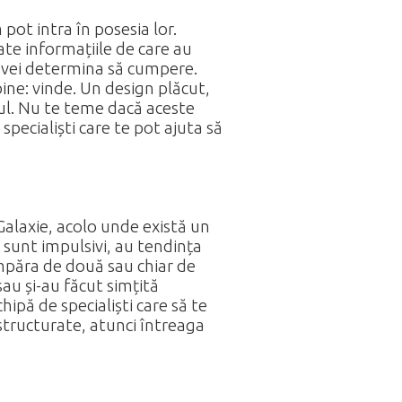
 pot intra în posesia lor.
ate informațiile de care au
îi vei determina să cumpere.
bine: vinde. Un design plăcut,
esul. Nu te teme dacă aceste
ă specialiști care te pot ajuta să
Galaxie, acolo unde există un
 sunt impulsivi, au tendința
umpăra de două sau chiar de
sau și-au făcut simțită
hipă de specialiști care să te
 structurate, atunci întreaga