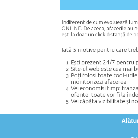
Indiferent de cum evoluează lumea 
ONLINE. De aceea, afacerile au n
ești la doar un click distanță de p
Iată 5 motive pentru care tr
Ești prezent 24/7 pentru po
Site-ul web este cea mai b
Poți folosi toate tool-uril
monitorizezi afacerea
Vei economisi timp: tranzac
oferite, toate vor fi la înd
Vei căpăta vizibilitate și n
Alătu