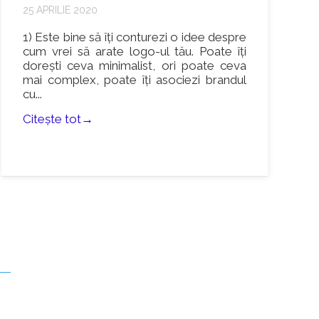
25 APRILIE 2020
1) Este bine să îți conturezi o idee despre
cum vrei să arate logo-ul tău. Poate îți
dorești ceva minimalist, ori poate ceva
mai complex, poate îți asociezi brandul
cu...
Citește tot→
TI