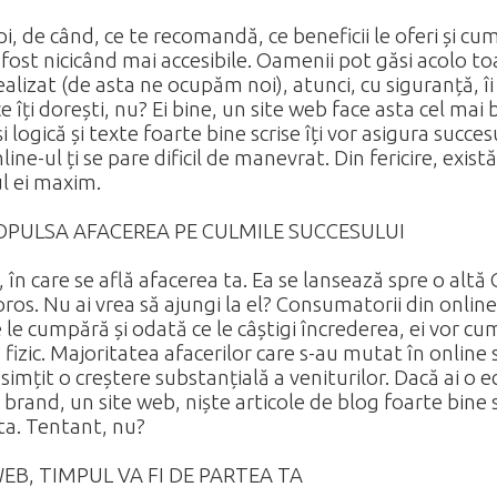
upi, de când, ce te recomandă, ce beneficii le oferi și cum
fost nicicând mai accesibile. Oamenii pot găsi acolo to
 realizat (de asta ne ocupăm noi
), atunci, cu siguranță, 
 îți dorești, nu? Ei bine, un site web face asta cel mai 
i logică și texte foarte bine scrise îți vor asigura succ
nline-ul ți se pare dificil de manevrat. Din fericire, exist
ul ei maxim.
PROPULSA AFACEREA PE CULMILE SUCCESULUI
în care se află afacerea ta. Ea se lansează spre o altă 
ros. Nu ai vrea să ajungi la el? Consumatorii din online
e le cumpără și odată ce le câștigi încrederea, ei vor c
fizic. Majoritatea afacerilor care s-au mutat în online 
simțit o creștere substanțială a veniturilor. Dacă ai o ec
e brand, un site web, niște articole de blog foarte bine
 ta. Tentant, nu?
EB, TIMPUL VA FI DE PARTEA TA