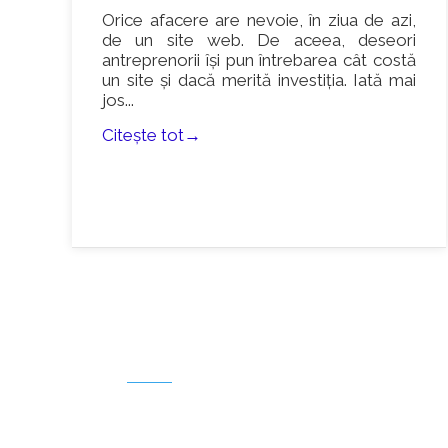
Orice afacere are nevoie, în ziua de azi,
de un site web. De aceea, deseori
antreprenorii își pun întrebarea cât costă
un site și dacă merită investiția. Iată mai
jos...
Citește tot→
UTILE
De ce afacerea ta are nevoie