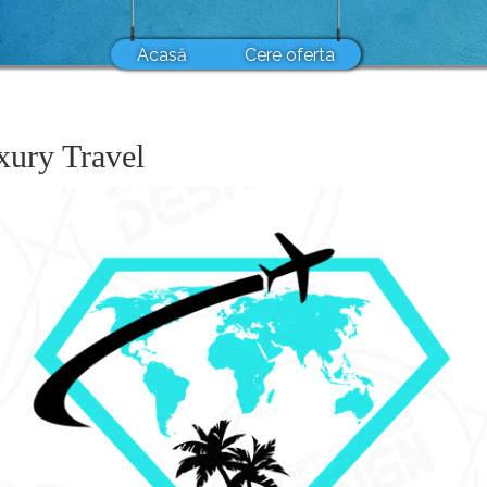
Acasă
Cere oferta
ury Travel